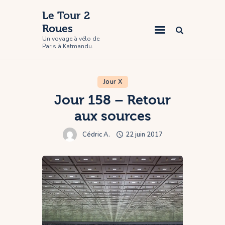
Le Tour 2
Roues
Un voyage à vélo de
Paris à Katmandu.
Accueil
Le voyage
Jour X
Photos
Jour 158 – Retour
Participer
aux sources
Contact
Cédric A.
22 juin 2017