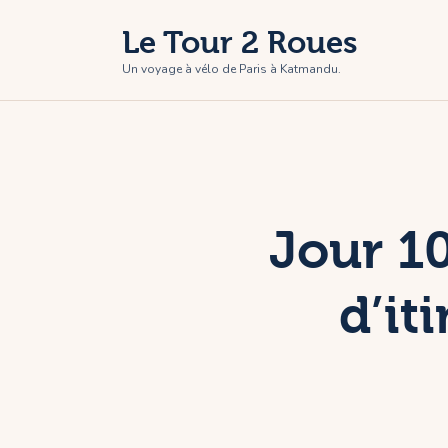
A
Le Tour 2 Roues
L
Un voyage à vélo de Paris à Katmandu.
P
P
C
Jour 1
d’it