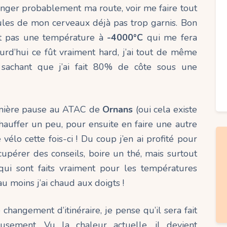
nger probablement ma route, voir me faire tout
lules de mon cerveaux déjà pas trop garnis. Bon
est pas une température à
-4000°C
qui me fera
urd’hui ce fût vraiment hard, j’ai tout de même
sachant que j’ai fait 80% de côte sous une
remière pause au ATAC de
Ornans
(oui cela existe
chauffer un peu, pour ensuite en faire une autre
élo cette fois-ci ! Du coup j’en ai profité pour
écupérer des conseils, boire un thé, mais surtout
qui sont faits vraiment pour les températures
u moins j’ai chaud aux doigts !
hangement d’itinéraire, je pense qu’il sera fait
usement. Vu la chaleur actuelle, il devient