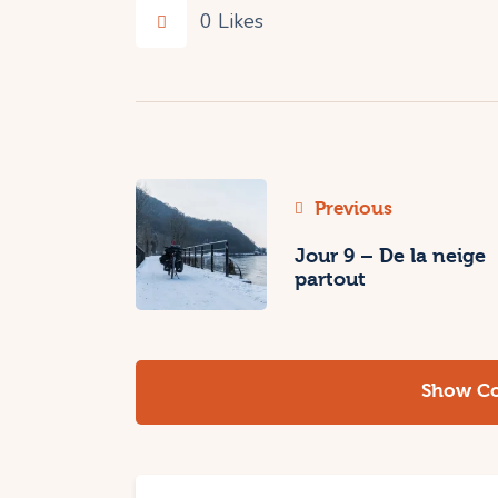
0
Likes
Navigation
Previous
de
Jour 9 – De la neige
partout
l’article
Show Co