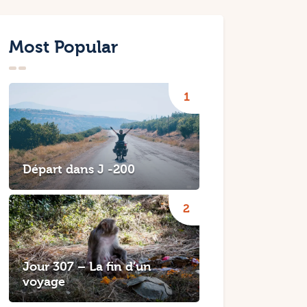
Most Popular
Départ dans J -200
Jour 307 – La fin d’un
voyage