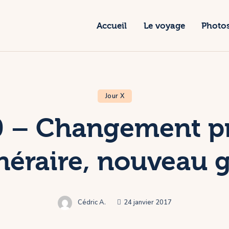
ccueil
Accueil
Le voyage
Photo
e voyage
hotos
articiper
Jour X
ontact
0 – Changement p
inéraire, nouveau 
Cédric A.
24 janvier 2017